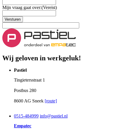
Mijn vraag gaat over:
(Vereist)
Versturen
Wij geloven in werkgeluk!
Pastiel
Tingietersstraat 1
Postbus 280
8600 AG Sneek
[route]
0515-484999
info@pastiel.nl
Empatec