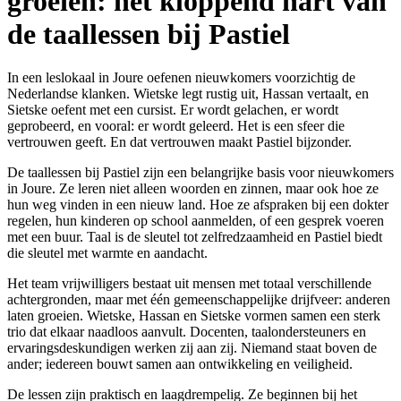
groeien: het kloppend hart van
de taallessen bij Pastiel
In een leslokaal in Joure oefenen nieuwkomers voorzichtig de
Nederlandse klanken. Wietske legt rustig uit, Hassan vertaalt, en
Sietske oefent met een cursist. Er wordt gelachen, er wordt
geprobeerd, en vooral: er wordt geleerd. Het is een sfeer die
vertrouwen geeft. En dat vertrouwen maakt Pastiel bijzonder.
De taallessen bij Pastiel zijn een belangrijke basis voor nieuwkomers
in Joure. Ze leren niet alleen woorden en zinnen, maar ook hoe ze
hun weg vinden in een nieuw land. Hoe ze afspraken bij een dokter
regelen, hun kinderen op school aanmelden, of een gesprek voeren
met een buur. Taal is de sleutel tot zelfredzaamheid en Pastiel biedt
die sleutel met warmte en aandacht.
Het team vrijwilligers bestaat uit mensen met totaal verschillende
achtergronden, maar met één gemeenschappelijke drijfveer: anderen
laten groeien. Wietske, Hassan en Sietske vormen samen een sterk
trio dat elkaar naadloos aanvult. Docenten, taalondersteuners en
ervaringsdeskundigen werken zij aan zij. Niemand staat boven de
ander; iedereen bouwt samen aan ontwikkeling en veiligheid.
De lessen zijn praktisch en laagdrempelig. Ze beginnen bij het