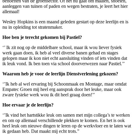
behoeften van de groensector. Of het nu gaat om maaien, snoeien,
aanleggen van tuinen of paden en wegen bestraten, je leert het hier
allemaal!
Wesley Hopkins is een maand geleden gestart op deze leerlijn en is
nu in opleiding tot stratenmaker.
Hoe ben je terecht gekomen bij Pastiel?
‘’ Ik zit nog op de middelbare school, maar ik wou liever fysiek
werk gaan doen, ik heb al veel diverse banen gehad en stages
gelopen maar ik kon niet echt aansluiting vinden of iets vinden dat
ik leuk vond. Ik ben toen via school doorverwezen naar Pastiel.’’
Waarom heb je voor de leerlijn Dienstverlening gekozen?
‘’Ik heb al wel ervaring bij Schoonmaak en Montage, maar omdat
Empatec Groen mij heel erg aansprak door het leuke, maar ook
zware fysieke werk wou ik dit heel graag doen!’’
Hoe ervaar je de leerlijn?
‘’Ik vind het hartstikke leuk om samen met mijn collega’s te werken
en om op allemaal verschillende plekken te komen. En het is ook
heel leuk om nieuwe dingen te leren op de werkvloer en te laten wat
ik gedaan heb. Dat maakt mij echt trots.”