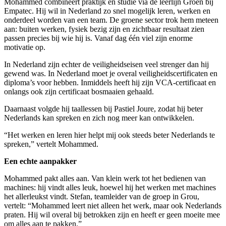
Mohammed combineert praktijk en studie via de leerlijn Groen bij
Empatec. Hij wil in Nederland zo snel mogelijk leren, werken en
onderdeel worden van een team. De groene sector trok hem meteen
aan: buiten werken, fysiek bezig zijn en zichtbaar resultaat zien
passen precies bij wie hij is. Vanaf dag één viel zijn enorme
motivatie op.
In Nederland zijn echter de veiligheidseisen veel strenger dan hij
gewend was. In Nederland moet je overal veiligheidscertificaten en
diploma’s voor hebben. Inmiddels heeft hij zijn VCA-certificaat en
onlangs ook zijn certificaat bosmaaien gehaald.
Daarnaast volgde hij taallessen bij Pastiel Joure, zodat hij beter
Nederlands kan spreken en zich nog meer kan ontwikkelen.
“Het werken en leren hier helpt mij ook steeds beter Nederlands te
spreken,” vertelt Mohammed.
Een echte aanpakker
Mohammed pakt alles aan. Van klein werk tot het bedienen van
machines: hij vindt alles leuk, hoewel hij het werken met machines
het allerleukst vindt. Stefan, teamleider van de groep in Grou,
vertelt: “Mohammed leert niet alleen het werk, maar ook Nederlands
praten. Hij wil overal bij betrokken zijn en heeft er geen moeite mee
om alles aan te pakken.”