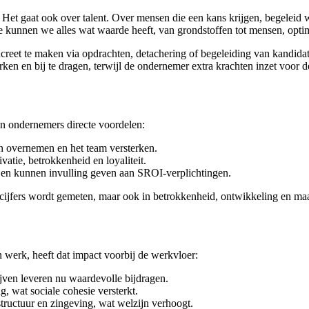
. Het gaat ook over talent. Over mensen die een kans krijgen, begelei
oe kunnen we alles wat waarde heeft, van grondstoffen tot mensen, opti
reet te maken via opdrachten, detachering of begeleiding van kandida
erken en bij te dragen, terwijl de ondernemer extra krachten inzet voor d
n ondernemers directe voordelen:
en overnemen en het team versterken.
atie, betrokkenheid en loyaliteit.
 en kunnen invulling geven aan SROI-verplichtingen.
n cijfers wordt gemeten, maar ook in betrokkenheid, ontwikkeling en ma
werk, heeft dat impact voorbij de werkvloer:
jven leveren nu waardevolle bijdragen.
 wat sociale cohesie versterkt.
structuur en zingeving, wat welzijn verhoogt.