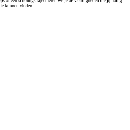
s of een scholingstraject leren we je de vaardigheden die jij nodig
 te kunnen vinden.